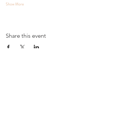
Show More
Share this event
COCKTAILS ACADEMY
Brussels Bar
Connector
CONTACT
Email:
office@barconnector.be
Phone:
+32 496 856 818
Rue Colonel Bourg, 107/4