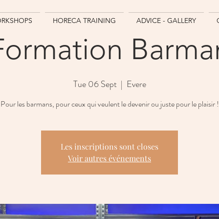
RKSHOPS
HORECA TRAINING
ADVICE - GALLERY
Formation Barma
Tue 06 Sept
  |  
Evere
Pour les barmans, pour ceux qui veulent le devenir ou juste pour le plaisir !
Les inscriptions sont closes
Voir autres événements