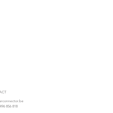
ACT
arconnector.be
496 856 818